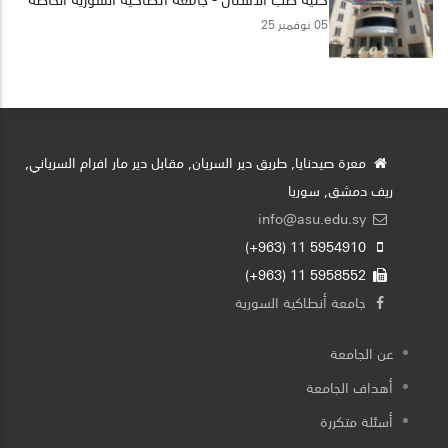
05 نوفمبر 25
معرة صيدنايا, طريق دير السريان, مقابل دير مار افرام السرياني,
ريف دمشق, سوريا
info@asu.edu.sy
5954910 11 (963+)
5958552 11 (963+)
جامعة أنطاكية السورية
عن الجامعة
أهداف الجامعة
أسئلة متكررة