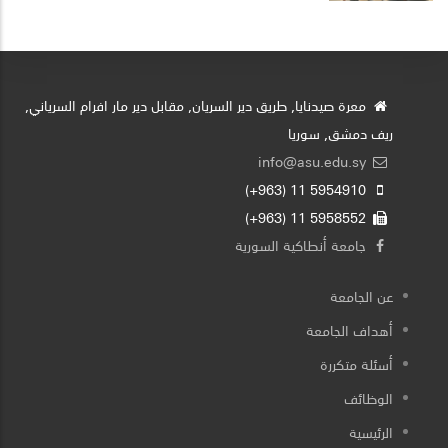
معرة صيدنايا, طريق دير السريان, مقابل دير مار افرام السرياني,
ريف دمشق, سوريا
info@asu.edu.sy
5954910 11 (963+)
5958552 11 (963+)
جامعة أنطاكية السورية
عن الجامعة
أهداف الجامعة
أسئلة متكررة
الوظائف
الرئيسية