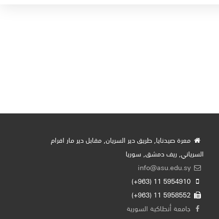
معرة صيدنايا, طريق دير السريان, مقابل دير مار افرام
السرياني, ريف دمشق, سوريا
info@asu.edu.sy
5954910 11 (963+)
5958552 11 (963+)
جامعة أنطاكية السورية