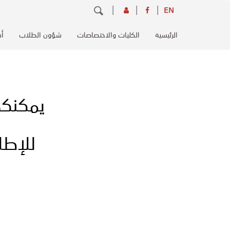
تجاوز
بحث
EN
إلى
Main
المحتوى
الرئيسية
الكليات والاختصاصات
شؤون الطلاب
أس
navigation
الرئيسي
يمكنكم
للإطل