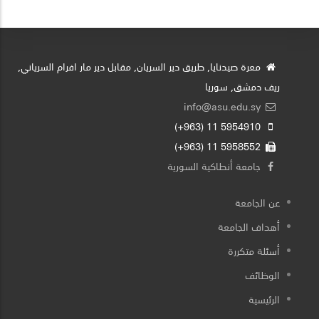
معرة صيدنايا, طريق دير السريان, مقابل دير مار افرام السرياني,
ريف دمشق, سوريا
info@asu.edu.sy
5954910 11 (963+)
5958552 11 (963+)
جامعة أنطاكية السورية
عن الجامعة
أهداف الجامعة
أسئلة متكررة
الوظائف
الرئيسية