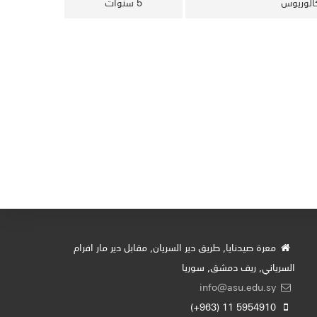
الوريوس
5 سنوات
معرة صيدنايا, طريق دير السريان, مقابل دير مار افرام
السرياني, ريف دمشق, سوريا
info@asu.edu.sy
5954910 11 (963+)