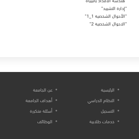
"هندسة الامداد بالمياه"
"إدارة التشييد"
"الأحوال الشخصية 1_1"
"الاحوال الشخصية 2"
الرئيسية
عن الجامعة
النظام الدراسي
أهداف الجامعة
التسجيل
أسئلة متكررة
خدمات طلابية
الوظائف