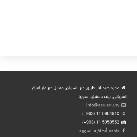
معرة صيدنايا, طريق دير السريان, مقابل دير مار افرام
السرياني, ريف دمشق, سوريا
info@asu.edu.sy
5954910 11 (963+)
5958552 11 (963+)
جامعة أنطاكية السورية