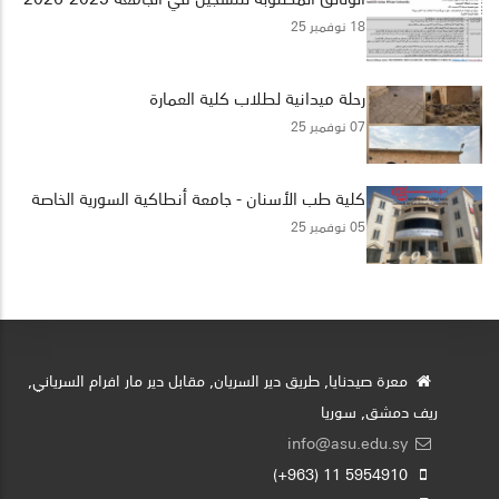
18 نوفمبر 25
رحلة ميدانية لطلاب كلية العمارة
07 نوفمبر 25
كلية طب الأسنان - جامعة أنطاكية السورية الخاصة
05 نوفمبر 25
معرة صيدنايا, طريق دير السريان, مقابل دير مار افرام السرياني,
ريف دمشق, سوريا
info@asu.edu.sy
5954910 11 (963+)