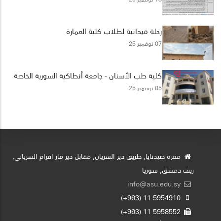
رحلة ميدانية لطلاب كلية العمارة
07 نوفمبر 25
كلية طب الأسنان - جامعة أنطاكية السورية الخاصة
05 نوفمبر 25
معرة صيدنايا, طريق دير السريان, مقابل دير مار افرام السرياني,
ريف دمشق, سوريا
info@asu.edu.sy
5954910 11 (963+)
5958552 11 (963+)