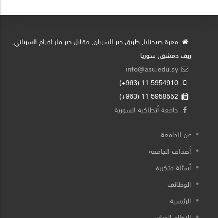
معرة صيدنايا, طريق دير السريان, مقابل دير مار افرام السرياني,
ريف دمشق, سوريا
info@asu.edu.sy
5954910 11 (963+)
5958552 11 (963+)
جامعة أنطاكية السورية
عن الجامعة
أهداف الجامعة
أسئلة متكررة
الوظائف
الرئيسية
النظام الدراسي