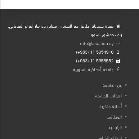
معرة صيدنايا, طريق دير السريان, مقابل دير مار افرام السرياني,
ريف دمشق, سوريا
info@asu.edu.sy
5954910 11 (963+)
5958552 11 (963+)
جامعة أنطاكية السورية
عن الجامعة
أهداف الجامعة
أسئلة متكررة
الوظائف
الرئيسية
النظام الدراسي