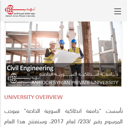
Skip
to
main
content
جـ
ـ
ــــ
ـا
معـــــة أنــــــــطاكيــــة الســــــــــوريــــة الخاصـــة
ANTIOCH SYRIAN PRIVATE UNIVERSITY
UNIVERSITY OVERVIEW
تأسست "جامعة انطاكية السورية الخاصة" بموجب
المرسوم رقم /233/ لعام 2017، وستفتتح هذا العام