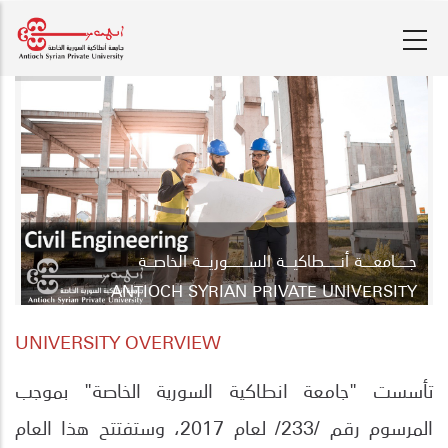
Skip
to
main
content
جـ
ـ
ــــ
ـا
معـــــة أنــــــــطاكيــــة الســــــــــوريــــة الخاصـــة
ANTIOCH SYRIAN PRIVATE UNIVERSITY
UNIVERSITY OVERVIEW
تأسست "جامعة انطاكية السورية الخاصة" بموجب
المرسوم رقم /233/ لعام 2017، وستفتتح هذا العام