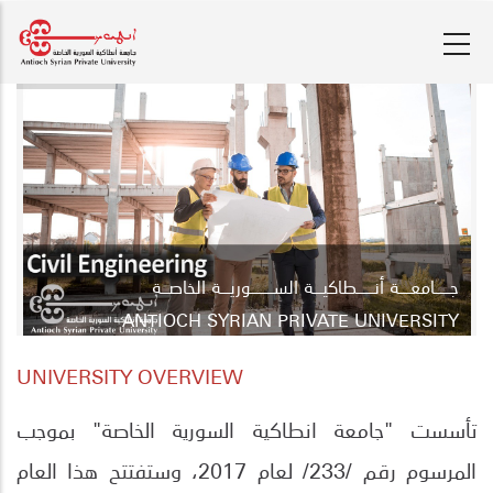
Skip
to
main
content
جـ
ـ
ــــ
ـا
معـــــة أنــــــــطاكيــــة الســــــــــوريــــة الخاصـــة
ANTIOCH SYRIAN PRIVATE UNIVERSITY
UNIVERSITY OVERVIEW
تأسست "جامعة انطاكية السورية الخاصة" بموجب
المرسوم رقم /233/ لعام 2017، وستفتتح هذا العام