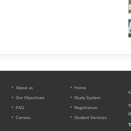
About us
Home
ل
Our Objectives
Study System
Y
FAQ
Registration
(
Carrees
Student Services
T