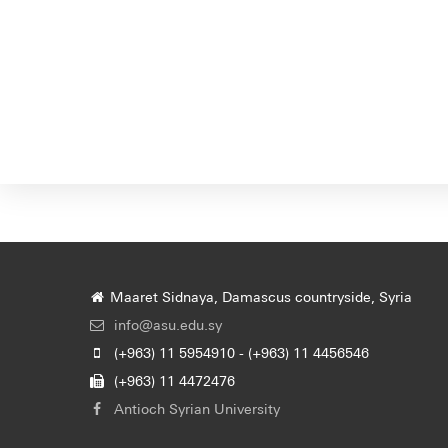
Maaret Sidnaya, Damascus countryside, Syria
info@asu.edu.sy
(+963) 11 5954910 - (+963) 11 4456546
(+963) 11 4472476
Antioch Syrian University