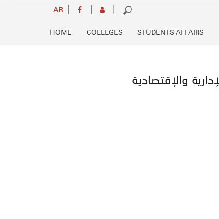
Skip
Search
AR
to
Main
main
HOME
COLLEGES
STUDENTS AFFAIRS
navigation
content
دارية والإقتصادية